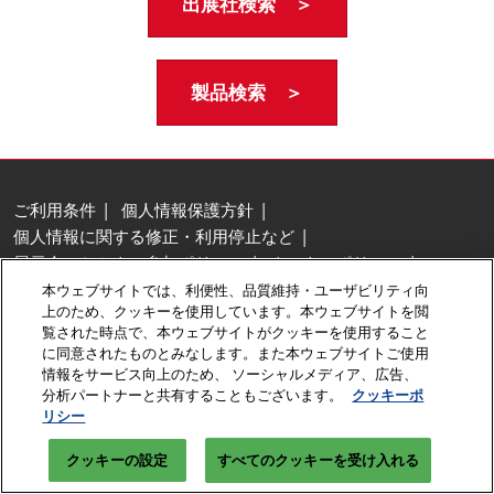
出展社検索 ＞
製品検索 ＞
ご利用条件
個人情報保護方針
個人情報に関する修正・利用停止など
展示会・セミナー参加ポリシー
クッキーポリシー
クッキーの設定
本ウェブサイトでは、利便性、品質維持・ユーザビリティ向
上のため、クッキーを使用しています。本ウェブサイトを閲
Copyright © RX Japan GK
覧された時点で、本ウェブサイトがクッキーを使用すること
に同意されたものとみなします。また本ウェブサイトご使用
情報をサービス向上のため、 ソーシャルメディア、広告、
分析パートナーと共有することもございます。
クッキーポ
リシー
クッキーの設定
すべてのクッキーを受け入れる