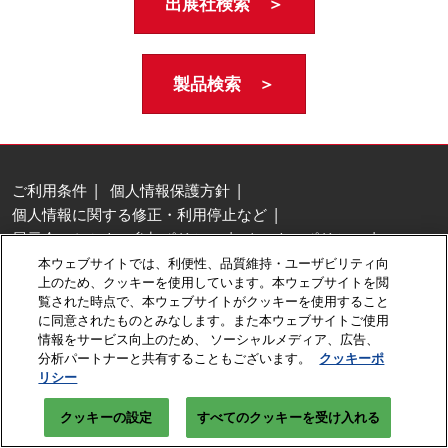
出展社検索 ＞
製品検索 ＞
ご利用条件
個人情報保護方針
個人情報に関する修正・利用停止など
展示会・セミナー参加ポリシー
クッキーポリシー
クッキーの設定
本ウェブサイトでは、利便性、品質維持・ユーザビリティ向
上のため、クッキーを使用しています。本ウェブサイトを閲
Copyright © RX Japan GK
覧された時点で、本ウェブサイトがクッキーを使用すること
に同意されたものとみなします。また本ウェブサイトご使用
情報をサービス向上のため、 ソーシャルメディア、広告、
分析パートナーと共有することもございます。
クッキーポ
リシー
クッキーの設定
すべてのクッキーを受け入れる