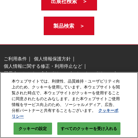
出展社検索 ＞
製品検索 ＞
ご利用条件
個人情報保護方針
個人情報に関する修正・利用停止など
展示会・セミナー参加ポリシー
クッキーポリシー
クッキーの設定
本ウェブサイトでは、利便性、品質維持・ユーザビリティ向
上のため、クッキーを使用しています。本ウェブサイトを閲
Copyright © RX Japan GK
覧された時点で、本ウェブサイトがクッキーを使用すること
に同意されたものとみなします。また本ウェブサイトご使用
情報をサービス向上のため、 ソーシャルメディア、広告、
分析パートナーと共有することもございます。
クッキーポ
リシー
クッキーの設定
すべてのクッキーを受け入れる