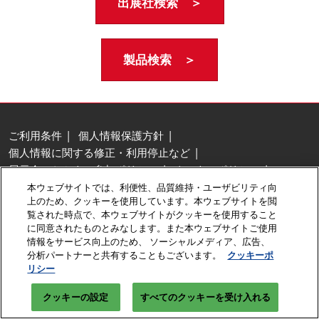
出展社検索 ＞
製品検索 ＞
ご利用条件
個人情報保護方針
個人情報に関する修正・利用停止など
展示会・セミナー参加ポリシー
クッキーポリシー
クッキーの設定
本ウェブサイトでは、利便性、品質維持・ユーザビリティ向
上のため、クッキーを使用しています。本ウェブサイトを閲
Copyright © RX Japan GK
覧された時点で、本ウェブサイトがクッキーを使用すること
に同意されたものとみなします。また本ウェブサイトご使用
情報をサービス向上のため、 ソーシャルメディア、広告、
分析パートナーと共有することもございます。
クッキーポ
リシー
クッキーの設定
すべてのクッキーを受け入れる