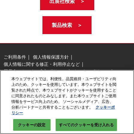
出展社検索 ＞
製品検索 ＞
ご利用条件
個人情報保護方針
個人情報に関する修正・利用停止など
展示会・セミナー参加ポリシー
クッキーポリシー
クッキーの設定
本ウェブサイトでは、利便性、品質維持・ユーザビリティ向
上のため、クッキーを使用しています。本ウェブサイトを閲
Copyright © RX Japan GK
覧された時点で、本ウェブサイトがクッキーを使用すること
に同意されたものとみなします。また本ウェブサイトご使用
情報をサービス向上のため、 ソーシャルメディア、広告、
分析パートナーと共有することもございます。
クッキーポ
リシー
クッキーの設定
すべてのクッキーを受け入れる