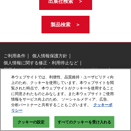
出展社検索 ＞
製品検索 ＞
ご利用条件
個人情報保護方針
個人情報に関する修正・利用停止など
展示会・セミナー参加ポリシー
クッキーポリシー
クッキーの設定
本ウェブサイトでは、利便性、品質維持・ユーザビリティ向
上のため、クッキーを使用しています。本ウェブサイトを閲
Copyright © RX Japan GK
覧された時点で、本ウェブサイトがクッキーを使用すること
に同意されたものとみなします。また本ウェブサイトご使用
情報をサービス向上のため、 ソーシャルメディア、広告、
分析パートナーと共有することもございます。
クッキーポ
リシー
クッキーの設定
すべてのクッキーを受け入れる