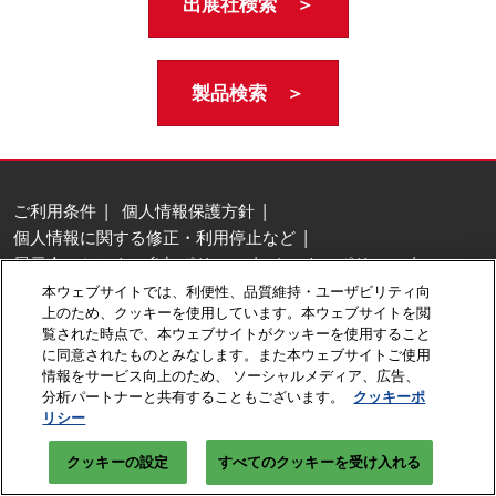
出展社検索 ＞
製品検索 ＞
ご利用条件
個人情報保護方針
個人情報に関する修正・利用停止など
展示会・セミナー参加ポリシー
クッキーポリシー
クッキーの設定
本ウェブサイトでは、利便性、品質維持・ユーザビリティ向
上のため、クッキーを使用しています。本ウェブサイトを閲
Copyright © RX Japan GK
覧された時点で、本ウェブサイトがクッキーを使用すること
に同意されたものとみなします。また本ウェブサイトご使用
情報をサービス向上のため、 ソーシャルメディア、広告、
分析パートナーと共有することもございます。
クッキーポ
リシー
クッキーの設定
すべてのクッキーを受け入れる