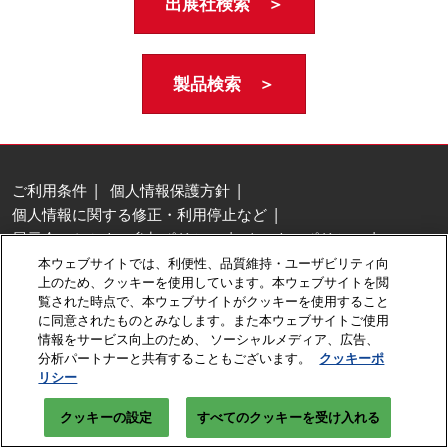
出展社検索 ＞
製品検索 ＞
ご利用条件
個人情報保護方針
個人情報に関する修正・利用停止など
展示会・セミナー参加ポリシー
クッキーポリシー
クッキーの設定
本ウェブサイトでは、利便性、品質維持・ユーザビリティ向
上のため、クッキーを使用しています。本ウェブサイトを閲
Copyright © RX Japan GK
覧された時点で、本ウェブサイトがクッキーを使用すること
に同意されたものとみなします。また本ウェブサイトご使用
情報をサービス向上のため、 ソーシャルメディア、広告、
分析パートナーと共有することもございます。
クッキーポ
リシー
クッキーの設定
すべてのクッキーを受け入れる