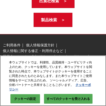
出展社検索 ＞
製品検索 ＞
ご利用条件
個人情報保護方針
個人情報に関する修正・利用停止など
展示会・セミナー参加ポリシー
クッキーポリシー
クッキーの設定
本ウェブサイトでは、利便性、品質維持・ユーザビリティ向
上のため、クッキーを使用しています。本ウェブサイトを閲
Copyright © RX Japan GK
覧された時点で、本ウェブサイトがクッキーを使用すること
に同意されたものとみなします。また本ウェブサイトご使用
情報をサービス向上のため、 ソーシャルメディア、広告、
分析パートナーと共有することもございます。
クッキーポ
リシー
クッキーの設定
すべてのクッキーを受け入れる