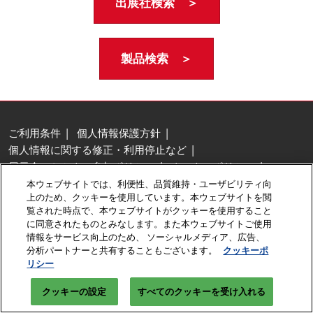
出展社検索 ＞
製品検索 ＞
ご利用条件
個人情報保護方針
個人情報に関する修正・利用停止など
展示会・セミナー参加ポリシー
クッキーポリシー
クッキーの設定
本ウェブサイトでは、利便性、品質維持・ユーザビリティ向
上のため、クッキーを使用しています。本ウェブサイトを閲
Copyright © RX Japan GK
覧された時点で、本ウェブサイトがクッキーを使用すること
に同意されたものとみなします。また本ウェブサイトご使用
情報をサービス向上のため、 ソーシャルメディア、広告、
分析パートナーと共有することもございます。
クッキーポ
リシー
クッキーの設定
すべてのクッキーを受け入れる