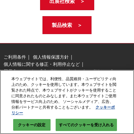
出展社検索 ＞
製品検索 ＞
ご利用条件
個人情報保護方針
個人情報に関する修正・利用停止など
展示会・セミナー参加ポリシー
クッキーポリシー
クッキーの設定
本ウェブサイトでは、利便性、品質維持・ユーザビリティ向
上のため、クッキーを使用しています。本ウェブサイトを閲
Copyright © RX Japan GK
覧された時点で、本ウェブサイトがクッキーを使用すること
に同意されたものとみなします。また本ウェブサイトご使用
情報をサービス向上のため、 ソーシャルメディア、広告、
分析パートナーと共有することもございます。
クッキーポ
リシー
クッキーの設定
すべてのクッキーを受け入れる