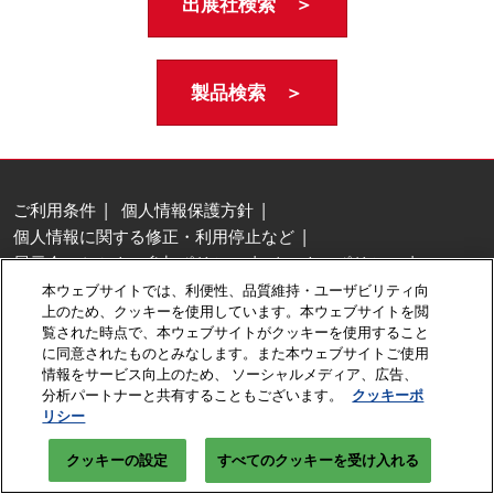
出展社検索 ＞
製品検索 ＞
ご利用条件
個人情報保護方針
個人情報に関する修正・利用停止など
展示会・セミナー参加ポリシー
クッキーポリシー
クッキーの設定
本ウェブサイトでは、利便性、品質維持・ユーザビリティ向
上のため、クッキーを使用しています。本ウェブサイトを閲
Copyright © RX Japan GK
覧された時点で、本ウェブサイトがクッキーを使用すること
に同意されたものとみなします。また本ウェブサイトご使用
情報をサービス向上のため、 ソーシャルメディア、広告、
分析パートナーと共有することもございます。
クッキーポ
リシー
クッキーの設定
すべてのクッキーを受け入れる