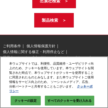
出展社検索 ＞
製品検索 ＞
ご利用条件
個人情報保護方針
個人情報に関する修正・利用停止など
展示会・セミナー参加ポリシー
クッキーポリシー
クッキーの設定
本ウェブサイトでは、利便性、品質維持・ユーザビリティ向
上のため、クッキーを使用しています。本ウェブサイトを閲
Copyright © RX Japan GK
覧された時点で、本ウェブサイトがクッキーを使用すること
に同意されたものとみなします。また本ウェブサイトご使用
情報をサービス向上のため、 ソーシャルメディア、広告、
分析パートナーと共有することもございます。
クッキーポ
リシー
クッキーの設定
すべてのクッキーを受け入れる