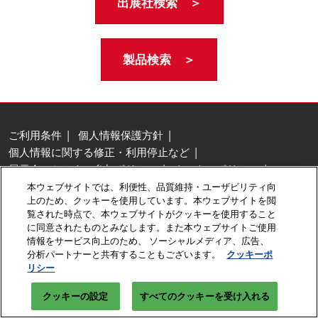
出展社検索 ＞
製品検索 ＞
ご利用条件
個人情報保護方針
個人情報に関する修正・利用停止など
展示会・セミナー参加ポリシー
クッキーポリシー
クッキーの設定
本ウェブサイトでは、利便性、品質維持・ユーザビリティ向
上のため、クッキーを使用しています。本ウェブサイトを閲
Copyright © RX Japan GK
覧された時点で、本ウェブサイトがクッキーを使用すること
に同意されたものとみなします。また本ウェブサイトご使用
情報をサービス向上のため、 ソーシャルメディア、広告、
分析パートナーと共有することもございます。
クッキーポ
リシー
クッキーの設定
すべてのクッキーを受け入れる