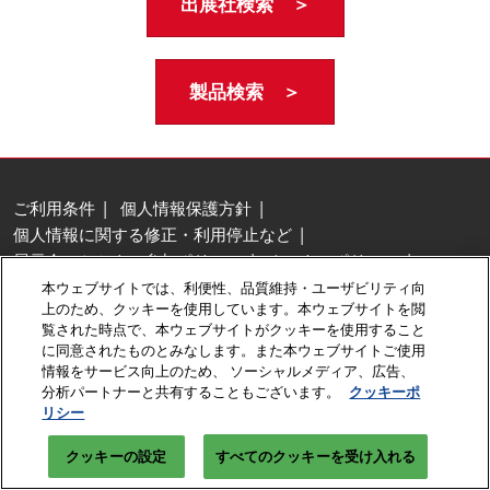
出展社検索 ＞
製品検索 ＞
ご利用条件
個人情報保護方針
個人情報に関する修正・利用停止など
展示会・セミナー参加ポリシー
クッキーポリシー
クッキーの設定
本ウェブサイトでは、利便性、品質維持・ユーザビリティ向
上のため、クッキーを使用しています。本ウェブサイトを閲
Copyright © RX Japan GK
覧された時点で、本ウェブサイトがクッキーを使用すること
に同意されたものとみなします。また本ウェブサイトご使用
情報をサービス向上のため、 ソーシャルメディア、広告、
分析パートナーと共有することもございます。
クッキーポ
リシー
クッキーの設定
すべてのクッキーを受け入れる