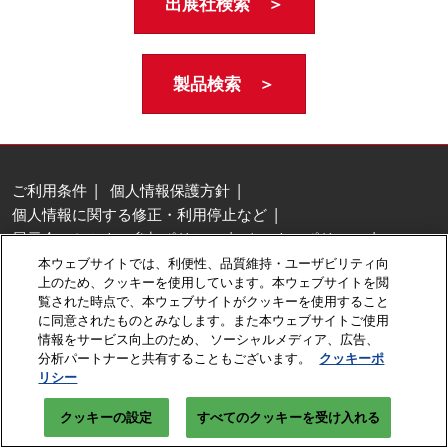
出展社検索 ＞
製品検索 ＞
ご利用条件
個人情報保護方針
個人情報に関する修正・利用停止など
展示会・セミナー参加ポリシー
クッキーポリシー
クッキーの設定
本ウェブサイトでは、利便性、品質維持・ユーザビリティ向
上のため、クッキーを使用しています。本ウェブサイトを閲
Copyright © RX Japan GK
覧された時点で、本ウェブサイトがクッキーを使用すること
に同意されたものとみなします。また本ウェブサイトご使用
情報をサービス向上のため、 ソーシャルメディア、広告、
分析パートナーと共有することもございます。
クッキーポ
リシー
クッキーの設定
すべてのクッキーを受け入れる